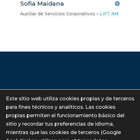
Sofia Maidana
Auxiliar de Servicios Corporativos –
LIFT AM
Este sitio web utiliza cookies propias y de terceros
Paseo de Recoletos 16. 7ª Planta
para fines técnicos y analíticos. Las cookies
28001 Madrid
propias permiten el funcionamiento básico del
sitio y recordar tus preferencias de idioma,
mientras que las cookies de terceros (Google
Sobre nosotros